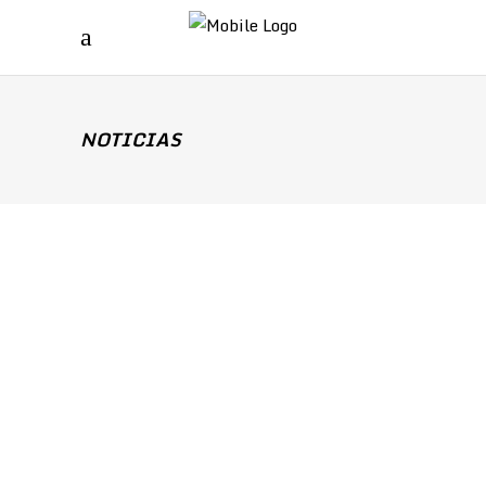
NOTICIAS
28 enero, 2026
Sandra
Noticias
SITO ALONSO SELECCIONADOR DE
LETONIA
Sito Alonso es desde septiembre del 2025
seleccionador del equipo nacional de baloncesto