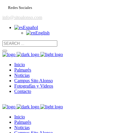
Redes Sociales
info@sitoalonso.com
Español
English
Inicio
Palmarés
Noticias
Campus Sito Alonso
Fotografías y Videos
Contacto
Inicio
Palmarés
Noticias
Campus Sito Alonso