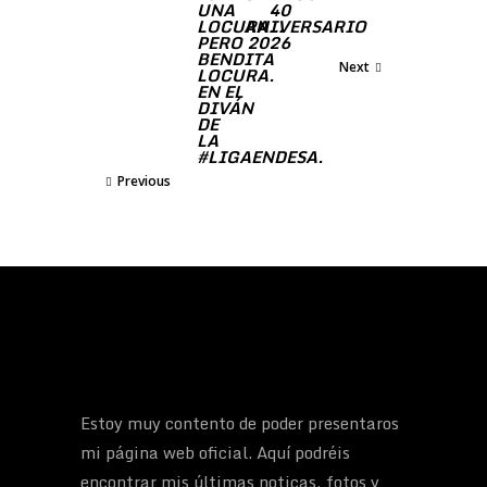
UNA
40
LOCURA…
ANIVERSARIO
PERO
2026
BENDITA
Next
LOCURA.
EN EL
DIVÁN
DE
LA
#LIGAENDESA.
Previous
Estoy muy contento de poder presentaros
mi página web oficial. Aquí podréis
encontrar mis últimas noticas, fotos y